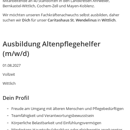
Mitarbeitende an 40 Standorten in den Landkreisen Ahrweiler,
Bernkastel-Wittlich, Cochem-Zell und Mayen-Koblenz.
Wir möchten unseren Fachkräftenachwuchs selbst ausbilden, daher
suchen wir
Dich
für unser
Caritashaus St. Wendelinus
in
Wittlich
.
Ausbildung Altenpflegehelfer
(m/w/d)
01.08.2027
Vollzeit
Wittlich
Dein Profil
Freude am Umgang mit älteren Menschen und Pflegebedürftigen
Karte anzeigen
Teamfähigkeit und Verantwortungsbewusstsein
Körperliche Belastbarkeit und Einfühlungsvermögen
Mindestens Hauptschulabschluss oder gleichwertig anerkannter