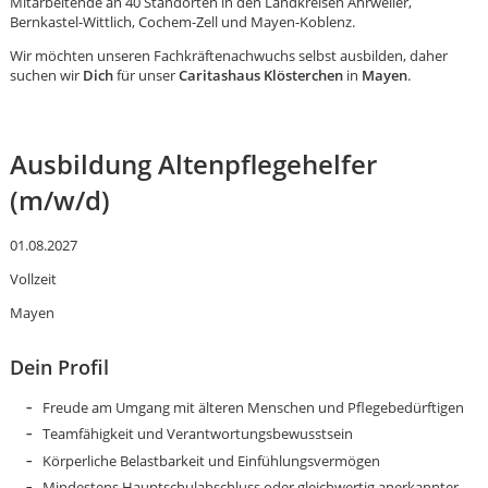
Mitarbeitende an 40 Standorten in den Landkreisen Ahrweiler,
Bernkastel-Wittlich, Cochem-Zell und Mayen-Koblenz.
Wir möchten unseren Fachkräftenachwuchs selbst ausbilden, daher
suchen wir
Dich
für unser
Caritashaus Klösterchen
in
Mayen
.
Ausbildung Altenpflegehelfer
(m/w/d)
01.08.2027
Vollzeit
Mayen
Dein Profil
Freude am Umgang mit älteren Menschen und Pflegebedürftigen
Karte anzeigen
Teamfähigkeit und Verantwortungsbewusstsein
Körperliche Belastbarkeit und Einfühlungsvermögen
Mindestens Hauptschulabschluss oder gleichwertig anerkannter