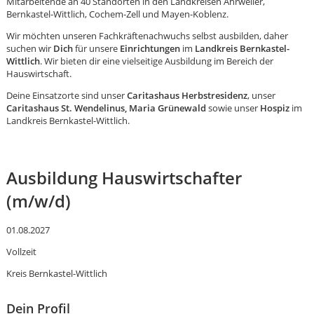
Mitarbeitende an 40 Standorten in den Landkreisen Ahrweiler,
Bernkastel-Wittlich, Cochem-Zell und Mayen-Koblenz.
Wir möchten unseren Fachkräftenachwuchs selbst ausbilden, daher
suchen wir
Dich
für unsere
Einrichtungen
im
Landkreis Bernkastel-
Wittlich
. Wir bieten dir eine vielseitige Ausbildung im Bereich der
Hauswirtschaft.
Deine Einsatzorte sind unser
Caritashaus Herbstresidenz
, unser
Caritashaus St. Wendelinus, Maria Grünewald
sowie unser
Hospiz
im
Landkreis Bernkastel-Wittlich.
Ausbildung Hauswirtschafter
(m/w/d)
01.08.2027
Vollzeit
Karte anzeigen
Kreis Bernkastel-Wittlich
Dein Profil