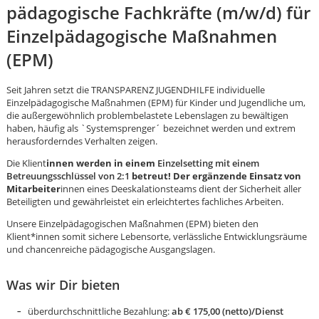
pädagogische Fachkräfte (m/w/d) für
Einzelpädagogische Maßnahmen
(EPM)
Seit Jahren setzt die TRANSPARENZ JUGENDHILFE individuelle
Einzelpädagogische Maßnahmen (EPM) für Kinder und Jugendliche um,
die außergewöhnlich problembelastete Lebenslagen zu bewältigen
haben, häufig als `Systemsprenger´ bezeichnet werden und extrem
herausforderndes Verhalten zeigen.
Die Klient
innen werden in einem
Einzelsetting mit einem
Betreuungsschlüssel von 2:1
betreut! Der ergänzende Einsatz von
Mitarbeiter
innen eines Deeskalationsteams dient der Sicherheit aller
Beteiligten und gewährleistet ein erleichtertes fachliches Arbeiten.
Unsere Einzelpädagogischen Maßnahmen (EPM) bieten den
Klient*innen somit sichere Lebensorte, verlässliche Entwicklungsräume
und chancenreiche pädagogische Ausgangslagen.
Karte anzeigen
Was wir Dir bieten
überdurchschnittliche Bezahlung:
ab € 175,00 (netto)/Dienst