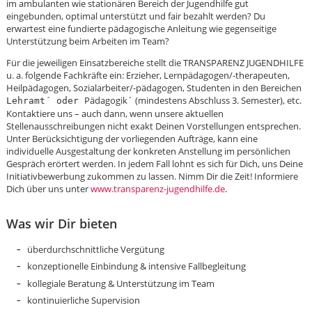
im ambulanten wie stationären Bereich der Jugendhilfe gut
eingebunden, optimal unterstützt und fair bezahlt werden? Du
erwartest eine fundierte pädagogische Anleitung wie gegenseitige
Unterstützung beim Arbeiten im Team?
Für die jeweiligen Einsatzbereiche stellt die TRANSPARENZ JUGENDHILFE
u. a. folgende Fachkräfte ein: Erzieher, Lernpädagogen/-therapeuten,
Heilpädagogen, Sozialarbeiter/-pädagogen, Studenten in den Bereichen
Pädagogik´ (mindestens Abschluss 3. Semester), etc.
Lehramt´ oder
Kontaktiere uns – auch dann, wenn unsere aktuellen
Stellenausschreibungen nicht exakt Deinen Vorstellungen entsprechen.
Unter Berücksichtigung der vorliegenden Aufträge, kann eine
individuelle Ausgestaltung der konkreten Anstellung im persönlichen
Gespräch erörtert werden. In jedem Fall lohnt es sich für Dich, uns Deine
Initiativbewerbung zukommen zu lassen. Nimm Dir die Zeit! Informiere
Dich über uns unter
www.transparenz-jugendhilfe.de
.
Was wir Dir bieten
überdurchschnittliche Vergütung
konzeptionelle Einbindung & intensive Fallbegleitung
Karte anzeigen
kollegiale Beratung & Unterstützung im Team
kontinuierliche Supervision