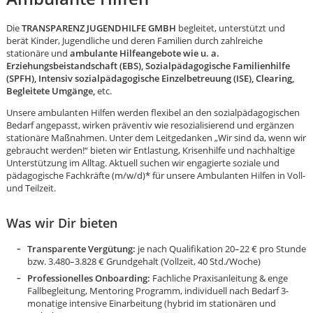
Die
TRANSPARENZ JUGENDHILFE GMBH
begleitet, unterstützt und
berät Kinder, Jugendliche und deren Familien durch zahlreiche
stationäre und
ambulante Hilfeangebote wie u. a.
Erziehungsbeistandschaft (EBS), Sozialpädagogische Familienhilfe
(SPFH), Intensiv sozialpädagogische Einzelbetreuung (ISE), Clearing,
Begleitete Umgänge,
etc.
Unsere ambulanten Hilfen werden flexibel an den sozialpädagogischen
Bedarf angepasst, wirken präventiv wie resozialisierend und ergänzen
stationäre Maßnahmen. Unter dem Leitgedanken „Wir sind da, wenn wir
gebraucht werden!“ bieten wir Entlastung, Krisenhilfe und nachhaltige
Unterstützung im Alltag. Aktuell suchen wir engagierte soziale und
pädagogische Fachkräfte (m/w/d)* für unsere Ambulanten Hilfen in Voll-
und Teilzeit.
Was wir Dir bieten
Transparente Vergütung:
je nach Qualifikation 20–22 € pro Stunde
bzw. 3.480–3.828 € Grundgehalt (Vollzeit, 40 Std./Woche)
Karte anzeigen
Professionelles Onboarding:
Fachliche Praxisanleitung & enge
Fallbegleitung, Mentoring Programm, individuell nach Bedarf 3-
monatige intensive Einarbeitung (hybrid im stationären und