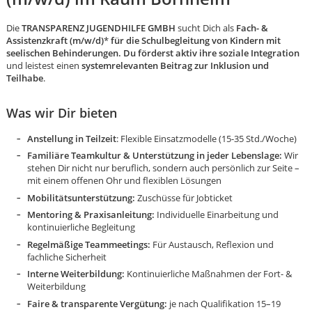
Die
TRANSPARENZ JUGENDHILFE GMBH
sucht Dich als
Fach- &
Assistenzkraft (m/w/d)
*
für die Schulbegleitung von Kindern mit
seelischen Behinderungen. Du förderst aktiv ihre soziale Integration
und leistest einen
systemrelevanten Beitrag zur Inklusion und
Teilhabe
.
Was wir Dir bieten
Anstellung in Teilzeit
: Flexible Einsatzmodelle (15-35 Std./Woche)
Familiäre Teamkultur & Unterstützung in jeder Lebenslage:
Wir
stehen Dir nicht nur beruflich, sondern auch persönlich zur Seite –
mit einem offenen Ohr und flexiblen Lösungen
Mobilitätsunterstützung:
Zuschüsse für Jobticket
Mentoring & Praxisanleitung:
Individuelle Einarbeitung und
kontinuierliche Begleitung
Regelmäßige Teammeetings:
Für Austausch, Reflexion und
fachliche Sicherheit
Karte anzeigen
Interne Weiterbildung:
Kontinuierliche Maßnahmen der Fort- &
Weiterbildung
Faire & transparente Vergütung:
je nach Qualifikation 15–19