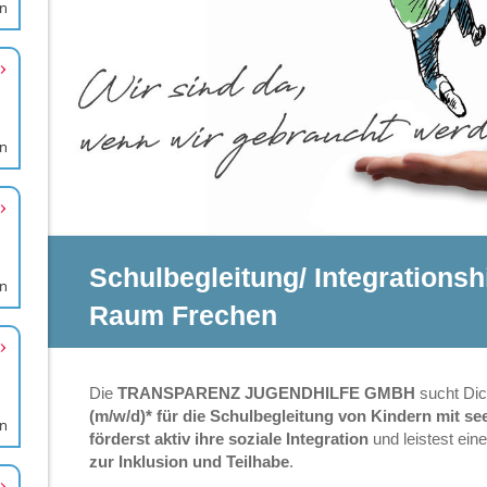
en
en
en
en