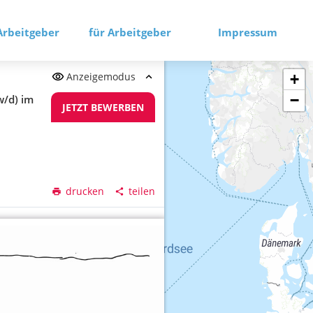
Arbeitgeber
für Arbeitgeber
Impressum
Anzeigemodus
+
−
w/d) im
JETZT BEWERBEN
drucken
teilen