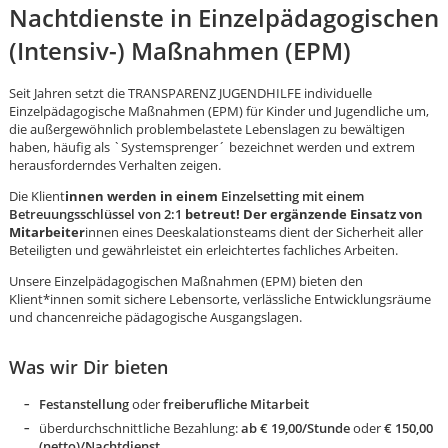
Nachtdienste in Einzelpädagogischen
(Intensiv-) Maßnahmen (EPM)
Seit Jahren setzt die TRANSPARENZ JUGENDHILFE individuelle
Einzelpädagogische Maßnahmen (EPM) für Kinder und Jugendliche um,
die außergewöhnlich problembelastete Lebenslagen zu bewältigen
haben, häufig als `Systemsprenger´ bezeichnet werden und extrem
herausforderndes Verhalten zeigen.
Die Klient
innen werden in einem
Einzelsetting mit einem
Betreuungsschlüssel von 2:1
betreut! Der ergänzende Einsatz von
Mitarbeiter
innen eines Deeskalationsteams dient der Sicherheit aller
Beteiligten und gewährleistet ein erleichtertes fachliches Arbeiten.
Unsere Einzelpädagogischen Maßnahmen (EPM) bieten den
Klient*innen somit sichere Lebensorte, verlässliche Entwicklungsräume
und chancenreiche pädagogische Ausgangslagen.
Was wir Dir bieten
Karte anzeigen
Festanstellung
oder
freiberufliche Mitarbeit
überdurchschnittliche Bezahlung:
ab € 19,00/Stunde
oder
€ 150,00
(netto)/Nachtdienst