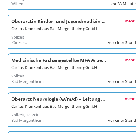
Witten
vor 33 Minut
Oberärztin Kinder- und Jugendmedizin (w/m/d)
mehr
Caritas-Krankenhaus Bad Mergentheim gGmbH
Vollzeit
Künzelsau
vor einer Stun
Medizinische Fachangestellte MFA Arbeitsmedizin (w/m/d)
mehr
Caritas-Krankenhaus Bad Mergentheim gGmbH
Vollzeit
Bad Mergentheim
vor einer Stun
Oberarzt Neurologie (w/m/d) – Leitung der regionalen Stroke Unit (DSG-zertifiziert)
mehr
Caritas-Krankenhaus Bad Mergentheim gGmbH
Vollzeit, Teilzeit
Bad Mergentheim
vor einer Stun