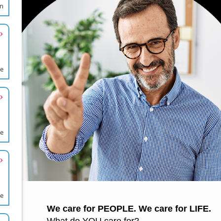
en
de
de
de