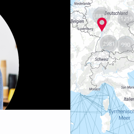
8834
1219
2981
990