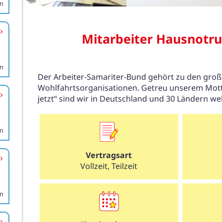
en
en
en
en