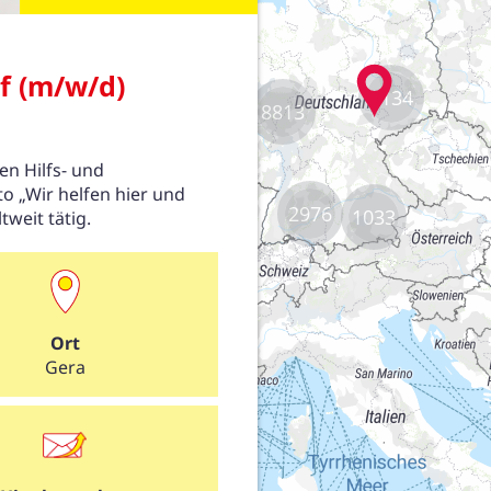
2134
8813
2976
1033