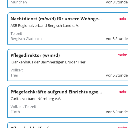
München
vor 8 Stund
Nachtdienst (m/w/d) für unsere Wohngemeinschaften für Menschen mit Demenz
mehr
ASB Regionalverband Bergisch Land e. V.
Teilzeit
Bergisch Gladbach
vor 5 Stund
Pflegedirektor (w/m/d)
mehr
Krankenhaus der Barmherzigen Brüder Trier
Vollzeit
Trier
vor 5 Stund
Pflegefachkräfte aufgrund Einrichtungserweiterung
mehr
Caritasverband Nürnberg e.V.
Vollzeit, Teilzeit
Fürth
vor 6 Stund