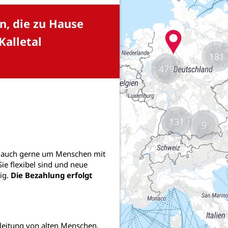
181
479
131
9